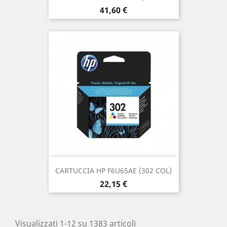
Prezzo
41,60 €
CARTUCCIA HP F6U65AE (302 COL)
Prezzo
22,15 €
Visualizzati 1-12 su 1383 articoli