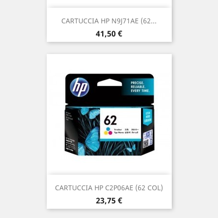
CARTUCCIA HP N9J71AE (62...
Prezzo
41,50 €
CARTUCCIA HP C2P06AE (62 COL)
Prezzo
23,75 €