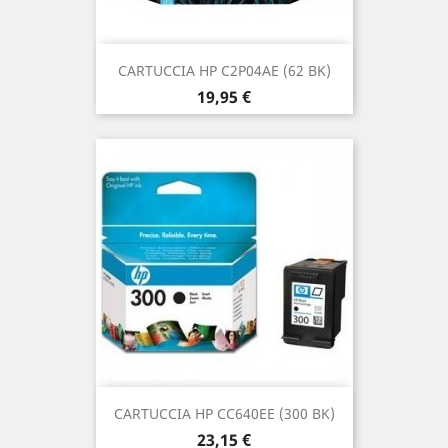
CARTUCCIA HP C2P04AE (62 BK)
Prezzo
19,95 €
CARTUCCIA HP CC640EE (300 BK)
Prezzo
23,15 €