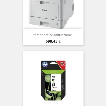
Stampante Multifunzione...
Prezzo
698,45 €