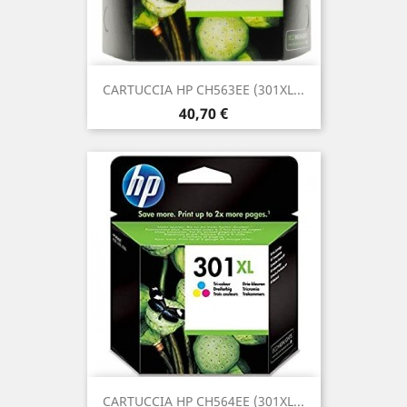
CARTUCCIA HP CH563EE (301XL...
Prezzo
40,70 €
CARTUCCIA HP CH564EE (301XL...