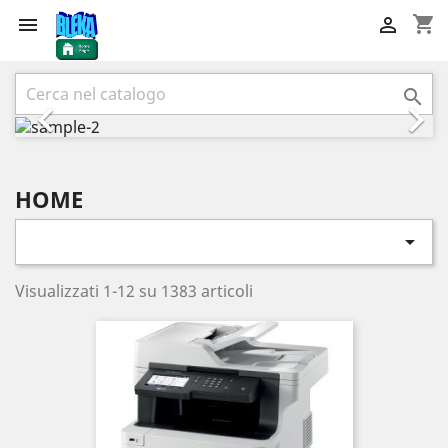
shopping_cart


Precedente
Succ



HOME

Visualizzati 1-12 su 1383 articoli