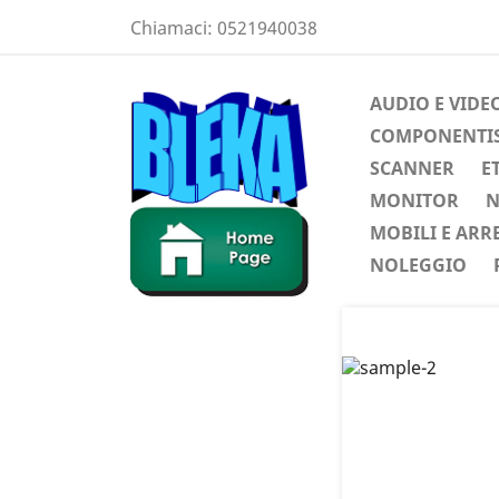
Chiamaci:
0521940038
AUDIO E VIDE
COMPONENTIST
SCANNER
E
MONITOR
N
MOBILI E ARR
NOLEGGIO
Preced