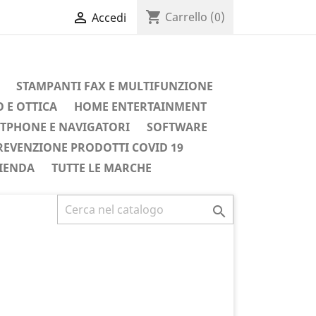
shopping_cart

Carrello
(0)
Accedi
STAMPANTI FAX E MULTIFUNZIONE
 E OTTICA
HOME ENTERTAINMENT
TPHONE E NAVIGATORI
SOFTWARE
REVENZIONE PRODOTTI COVID 19
IENDA
TUTTE LE MARCHE
Successivo
