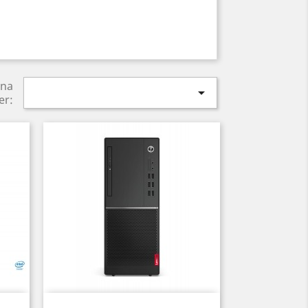
ina

er:
Anteprima