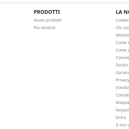
PRODOTTI
LA N
Nuovi prodotti
Cookie
Più venduti
Chi si
Modali
Come r
Come a
Conseg
Diritto
Garanz
Privac
Condiz
Contat
Mappa 
Negoz
Entra
Il mio