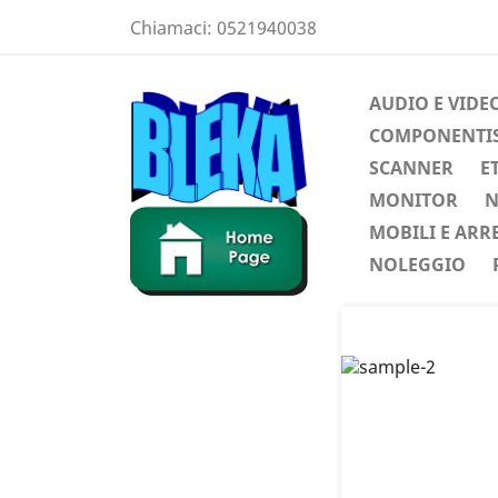
Chiamaci:
0521940038
AUDIO E VIDE
COMPONENTIST
SCANNER
E
MONITOR
N
MOBILI E ARR
NOLEGGIO
Preced