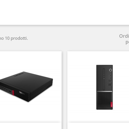
Ord
no 10 prodotti.
p
Anteprima
Anteprima