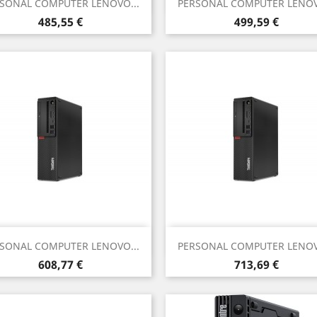


SONAL COMPUTER LENOVO...
PERSONAL COMPUTER LENOV
Prezzo
Prezzo
485,55 €
499,59 €
Anteprima
Anteprima


SONAL COMPUTER LENOVO...
PERSONAL COMPUTER LENOV
Prezzo
Prezzo
608,77 €
713,69 €