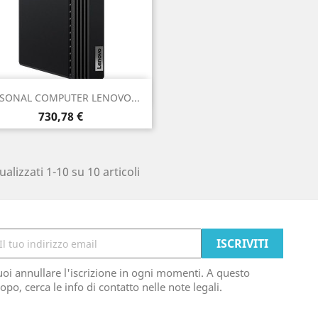
Anteprima

SONAL COMPUTER LENOVO...
Prezzo
730,78 €
ualizzati 1-10 su 10 articoli
oi annullare l'iscrizione in ogni momenti. A questo
opo, cerca le info di contatto nelle note legali.