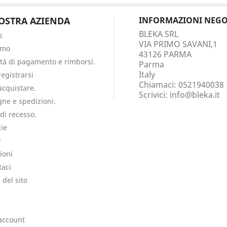
OSTRA AZIENDA
INFORMAZIONI NEGO
BLEKA SRL
s
VIA PRIMO SAVANI,1
amo
43126 PARMA
tà di pagamento e rimborsi.
Parma
Italy
egistrarsi
Chiamaci:
0521940038
cquistare.
Scrivici:
info@bleka.it
ne e spedizioni.
 di recesso.
ie
y
ioni
taci
del sito
i
 account