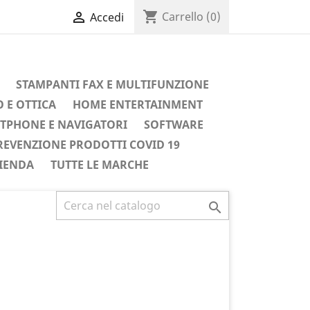
shopping_cart

Carrello
(0)
Accedi
STAMPANTI FAX E MULTIFUNZIONE
 E OTTICA
HOME ENTERTAINMENT
TPHONE E NAVIGATORI
SOFTWARE
REVENZIONE PRODOTTI COVID 19
IENDA
TUTTE LE MARCHE
Successivo
