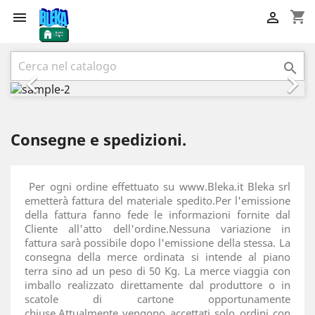
shopping_cart


Precedente
Succ



Consegne e spedizioni.
Per ogni ordine effettuato su www.Bleka.it Bleka srl
emetterà fattura del materiale spedito.Per l'emissione
della fattura fanno fede le informazioni fornite dal
Cliente all'atto dell'ordine.Nessuna variazione in
fattura sarà possibile dopo l'emissione della stessa. La
consegna della merce ordinata si intende al piano
terra sino ad un peso di 50 Kg. La merce viaggia con
imballo realizzato direttamente dal produttore o in
scatole di cartone opportunamente
chiuse.Attualmente vengono accettati solo ordini con