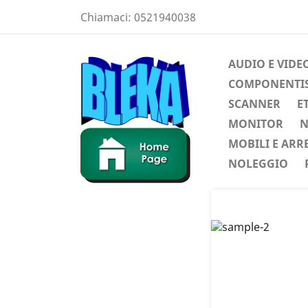
Chiamaci:
0521940038
AUDIO E VIDE
COMPONENTIST
SCANNER
E
MONITOR
N
MOBILI E ARR
NOLEGGIO
Preced