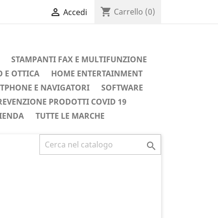
shopping_cart

Carrello
(0)
Accedi
STAMPANTI FAX E MULTIFUNZIONE
 E OTTICA
HOME ENTERTAINMENT
TPHONE E NAVIGATORI
SOFTWARE
REVENZIONE PRODOTTI COVID 19
IENDA
TUTTE LE MARCHE
Successivo
