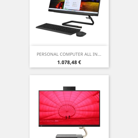
PERSONAL COMPUTER ALL IN...
Prezzo
1.078,48 €