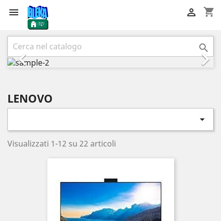
shopping_cart


Precedente
Succ



LENOVO

Visualizzati 1-12 su 22 articoli