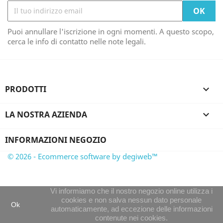
Puoi annullare l'iscrizione in ogni momenti. A questo scopo,
cerca le info di contatto nelle note legali.
PRODOTTI

LA NOSTRA AZIENDA

INFORMAZIONI NEGOZIO
© 2026 - Ecommerce software by degiweb™
Vi informiamo che il nostro negozio online utilizza i
cookies e non salva nessun dato personale
Ok
automaticamente, ad eccezione delle informazioni
contenute nei cookies.