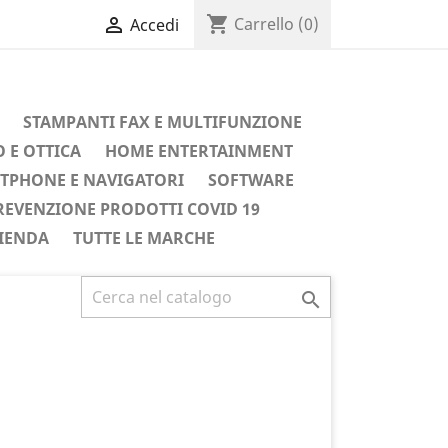
shopping_cart

Carrello
(0)
Accedi
STAMPANTI FAX E MULTIFUNZIONE
 E OTTICA
HOME ENTERTAINMENT
TPHONE E NAVIGATORI
SOFTWARE
REVENZIONE PRODOTTI COVID 19
IENDA
TUTTE LE MARCHE
Successivo
