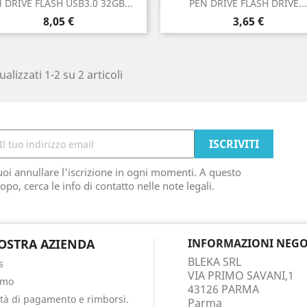


 DRIVE FLASH USB3.0 32GB...
PEN DRIVE FLASH DRIVE...
Prezzo
Prezzo
8,05 €
3,65 €
ualizzati 1-2 su 2 articoli
oi annullare l'iscrizione in ogni momenti. A questo
opo, cerca le info di contatto nelle note legali.
OSTRA AZIENDA
INFORMAZIONI NEGO
BLEKA SRL
s
VIA PRIMO SAVANI,1
amo
43126 PARMA
tà di pagamento e rimborsi.
Parma