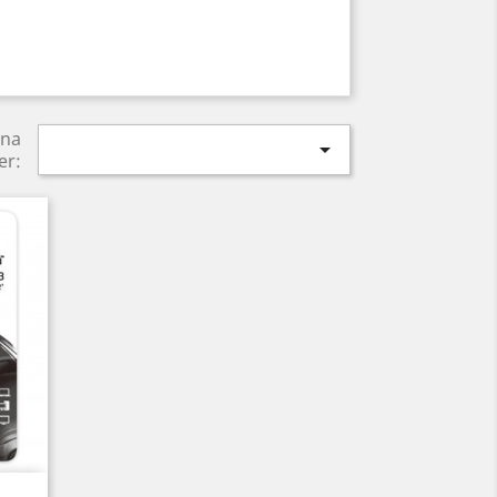
ina

er: