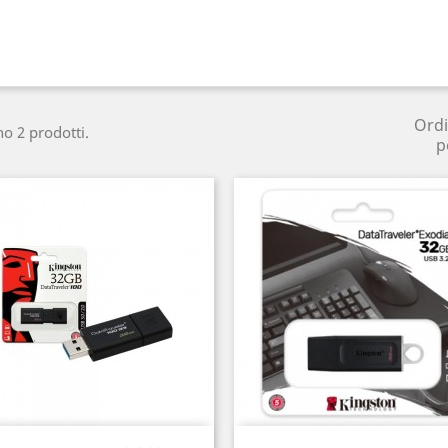
Ord
no 2 prodotti.
p
Anteprima
Anteprima