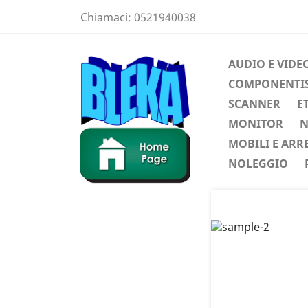
Chiamaci:
0521940038
AUDIO E VIDE
COMPONENTIST
SCANNER
E
MONITOR
N
MOBILI E ARR
NOLEGGIO
Preced