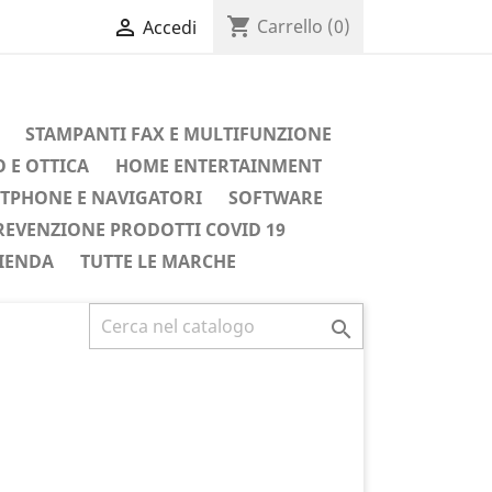
shopping_cart

Carrello
(0)
Accedi
STAMPANTI FAX E MULTIFUNZIONE
 E OTTICA
HOME ENTERTAINMENT
TPHONE E NAVIGATORI
SOFTWARE
REVENZIONE PRODOTTI COVID 19
IENDA
TUTTE LE MARCHE
Successivo
