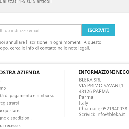
ualizzati 1-5 su 5 articoli
oi annullare l'iscrizione in ogni momenti. A questo
opo, cerca le info di contatto nelle note legali.
OSTRA AZIENDA
INFORMAZIONI NEGO
BLEKA SRL
s
VIA PRIMO SAVANI,1
amo
43126 PARMA
tà di pagamento e rimborsi.
Parma
Italy
egistrarsi
Chiamaci:
0521940038
cquistare.
Scrivici:
info@bleka.it
ne e spedizioni.
 di recesso.