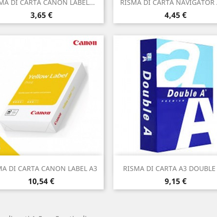


MA DI CARTA CANON LABEL...
RISMA DI CARTA NAVIGATOR A
Prezzo
Prezzo
3,65 €
4,45 €
Anteprima
Anteprima


MA DI CARTA CANON LABEL A3
RISMA DI CARTA A3 DOUBLE A
Prezzo
Prezzo
10,54 €
9,15 €