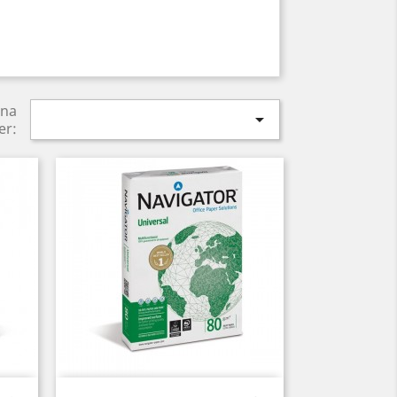
ina

er:
Anteprima