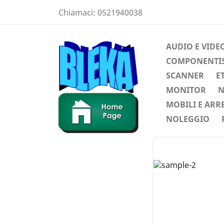
Chiamaci:
0521940038
AUDIO E VIDE
COMPONENTIST
SCANNER
E
MONITOR
N
MOBILI E ARR
NOLEGGIO
Preced