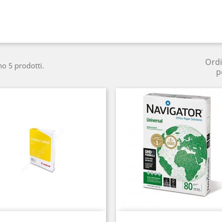
Ord
no 5 prodotti.
p
Anteprima
Anteprima