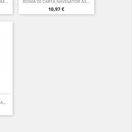

4...
RISMA DI CARTA NAVIGATOR A3...
Prezzo
10,97 €
...