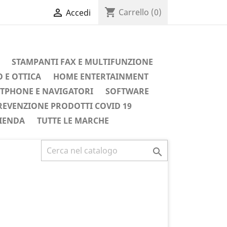
shopping_cart

Carrello
(0)
Accedi
STAMPANTI FAX E MULTIFUNZIONE
 E OTTICA
HOME ENTERTAINMENT
TPHONE E NAVIGATORI
SOFTWARE
REVENZIONE PRODOTTI COVID 19
IENDA
TUTTE LE MARCHE
Successivo
