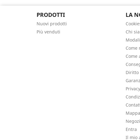
PRODOTTI
LA N
Nuovi prodotti
Cookie
Più venduti
Chi si
Modali
Come r
Come a
Conseg
Diritto
Garanz
Privac
Condiz
Contat
Mappa 
Negoz
Entra
Il mio