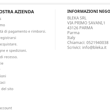
OSTRA AZIENDA
INFORMAZIONI NEGO
BLEKA SRL
s
VIA PRIMO SAVANI,1
amo
43126 PARMA
tà di pagamento e rimborsi.
Parma
Italy
egistrarsi
Chiamaci:
0521940038
cquistare.
Scrivici:
info@bleka.it
ne e spedizioni.
 di recesso.
ie
y
ioni
taci
del sito
i
 account