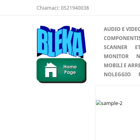
Chiamaci:
0521940038
AUDIO E VIDE
COMPONENTIST
SCANNER
E
MONITOR
N
MOBILI E ARR
NOLEGGIO
Preced