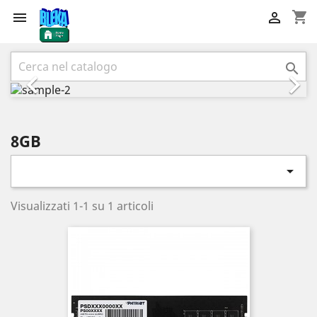
shopping_cart


Precedente
Succ



8GB

Visualizzati 1-1 su 1 articoli