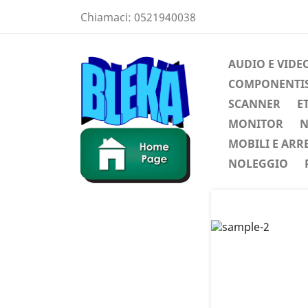
Chiamaci:
0521940038
AUDIO E VIDE
COMPONENTIST
SCANNER
E
MONITOR
N
MOBILI E ARR
NOLEGGIO
Preced