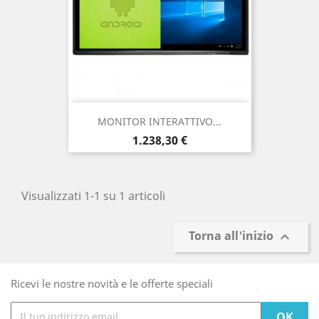
MONITOR INTERATTIVO...
Prezzo
1.238,30 €
Visualizzati 1-1 su 1 articoli
Torna all'inizio

Ricevi le nostre novità e le offerte speciali