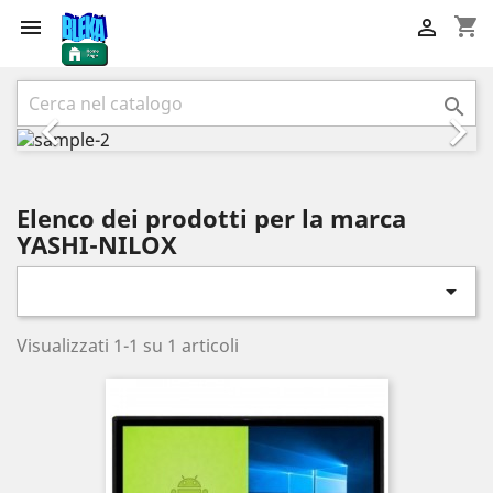
shopping_cart


Precedente
Succ



Elenco dei prodotti per la marca
YASHI-NILOX

Visualizzati 1-1 su 1 articoli