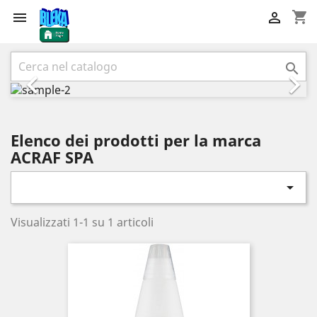
shopping_cart


Precedente
Succ



Elenco dei prodotti per la marca
ACRAF SPA

Visualizzati 1-1 su 1 articoli