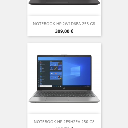
NOTEBOOK HP 2W1D6EA 255 G8
Prezzo
309,00 €
NOTEBOOK HP 2E9H2EA 250 G8