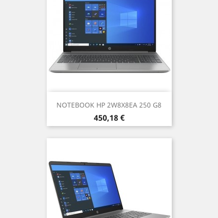
NOTEBOOK HP 2W8X8EA 250 G8
Prezzo
450,18 €