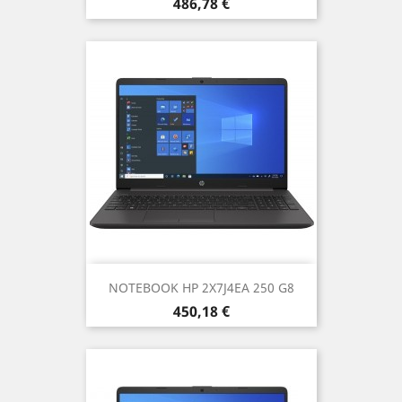
Prezzo
486,78 €
NOTEBOOK HP 2X7J4EA 250 G8
Prezzo
450,18 €