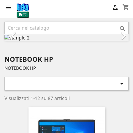
shopping_cart


Precedente
Succ



NOTEBOOK HP
NOTEBOOK HP

Visualizzati 1-12 su 87 articoli