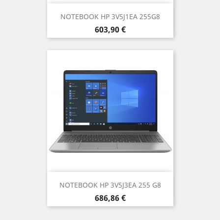
NOTEBOOK HP 3V5J1EA 255G8
Prezzo
603,90 €
NOTEBOOK HP 3V5J3EA 255 G8
Prezzo
686,86 €