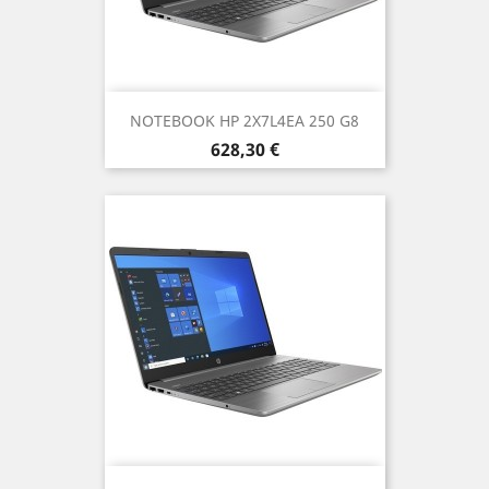
NOTEBOOK HP 2X7L4EA 250 G8
Prezzo
628,30 €