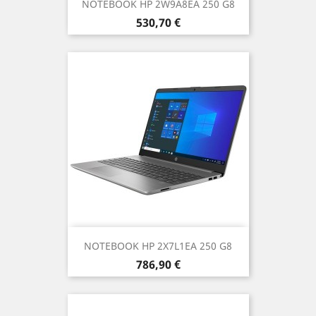
NOTEBOOK HP 2W9A8EA 250 G8
Prezzo
530,70 €
NOTEBOOK HP 2X7L1EA 250 G8
Prezzo
786,90 €