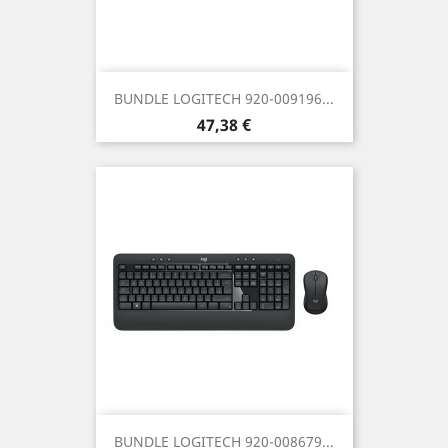
BUNDLE LOGITECH 920-009196...
Prezzo
47,38 €
BUNDLE LOGITECH 920-008679...