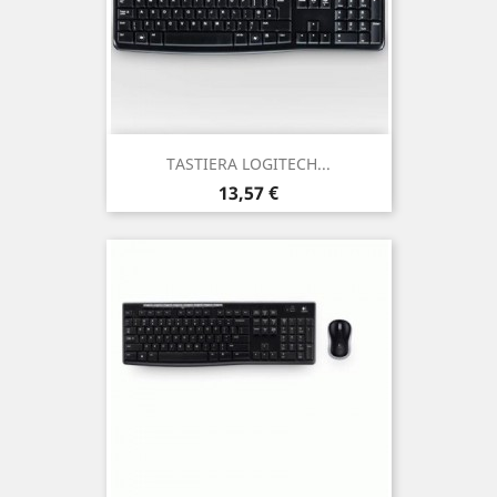
TASTIERA LOGITECH...
Prezzo
13,57 €