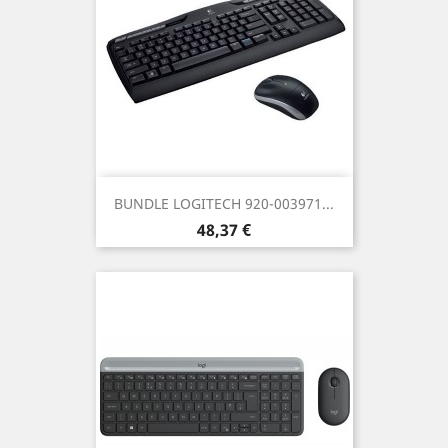
BUNDLE LOGITECH 920-003971...
Prezzo
48,37 €