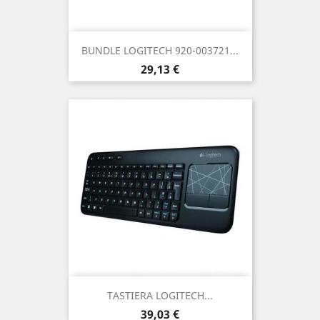
BUNDLE LOGITECH 920-003721...
Prezzo
29,13 €
TASTIERA LOGITECH...
Prezzo
39,03 €