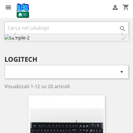
shopping_cart


Precedente
Succ



LOGITECH

Visualizzati 1-12 su 20 articoli