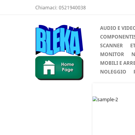
Chiamaci:
0521940038
AUDIO E VIDE
COMPONENTIST
SCANNER
E
MONITOR
N
MOBILI E ARR
NOLEGGIO
Preced