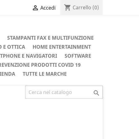
shopping_cart

Carrello
(0)
Accedi
STAMPANTI FAX E MULTIFUNZIONE
 E OTTICA
HOME ENTERTAINMENT
TPHONE E NAVIGATORI
SOFTWARE
REVENZIONE PRODOTTI COVID 19
IENDA
TUTTE LE MARCHE
Successivo
