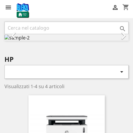
shopping_cart


Precedente
Succ



HP

Visualizzati 1-4 su 4 articoli