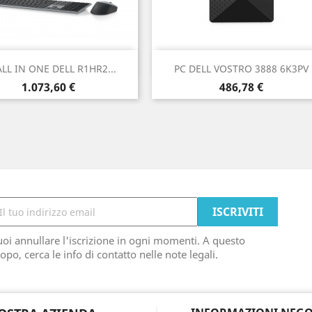
Anteprima
Anteprima


ALL IN ONE DELL R1HR2...
PC DELL VOSTRO 3888 6K3PV
Prezzo
Prezzo
1.073,60 €
486,78 €
oi annullare l'iscrizione in ogni momenti. A questo
opo, cerca le info di contatto nelle note legali.