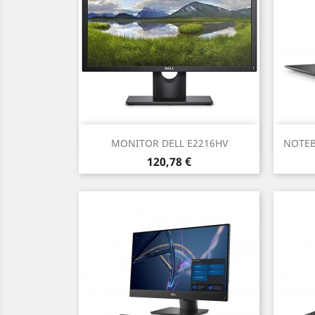
Anteprima

MONITOR DELL E2216HV
NOTEB
Prezzo
120,78 €