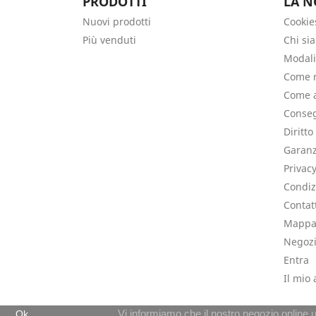
PRODOTTI
LA N
Nuovi prodotti
Cookie
Più venduti
Chi si
Modali
Come r
Come a
Conseg
Diritto
Garanz
Privac
Condiz
Contat
Mappa 
Negoz
Entra
Il mio
Vi informiamo che il nostro negozio online 
Ok