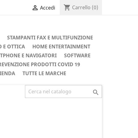
shopping_cart

Carrello
(0)
Accedi
STAMPANTI FAX E MULTIFUNZIONE
 E OTTICA
HOME ENTERTAINMENT
TPHONE E NAVIGATORI
SOFTWARE
REVENZIONE PRODOTTI COVID 19
IENDA
TUTTE LE MARCHE
Successivo
