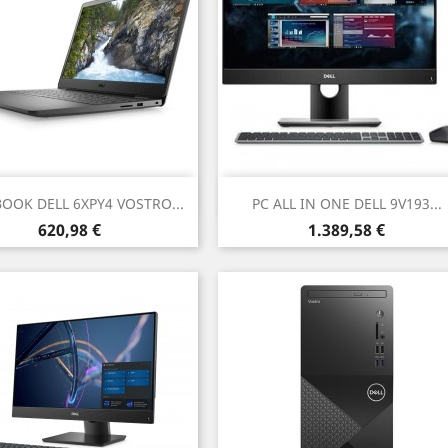
Anteprima
Anteprima


OOK DELL 6XPY4 VOSTRO...
PC ALL IN ONE DELL 9V193...
Prezzo
Prezzo
620,98 €
1.389,58 €