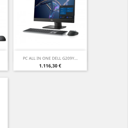
Anteprima

PC ALL IN ONE DELL G209Y...
Prezzo
1.116,30 €