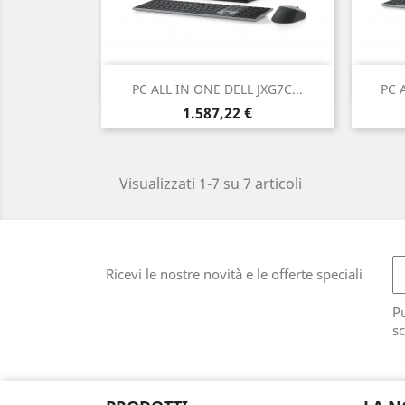
Anteprima

PC ALL IN ONE DELL JXG7C...
PC 
Prezzo
1.587,22 €
Visualizzati 1-7 su 7 articoli
Ricevi le nostre novità e le offerte speciali
Pu
sc