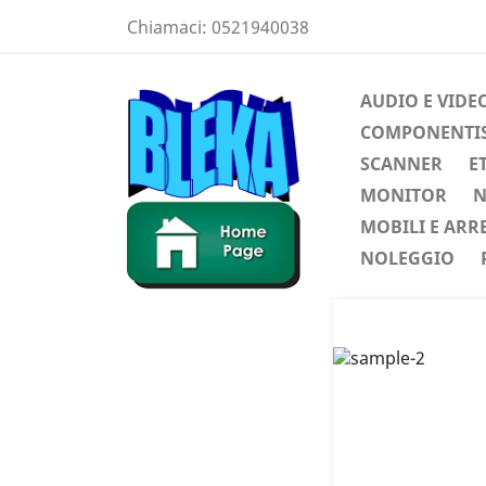
Chiamaci:
0521940038
AUDIO E VIDE
COMPONENTIST
SCANNER
E
MONITOR
N
MOBILI E ARR
NOLEGGIO
Preced