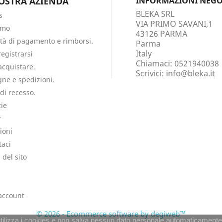
OSTRA AZIENDA
INFORMAZIONI NEGO
BLEKA SRL
s
VIA PRIMO SAVANI,1
amo
43126 PARMA
tà di pagamento e rimborsi.
Parma
Italy
egistrarsi
Chiamaci:
0521940038
cquistare.
Scrivici:
info@bleka.it
ne e spedizioni.
 di recesso.
ie
y
ioni
taci
del sito
i
 account
© 2026 - Ecommerce software by degiweb™
utilizza i cookies e non salva nessun dato personale automaticamente