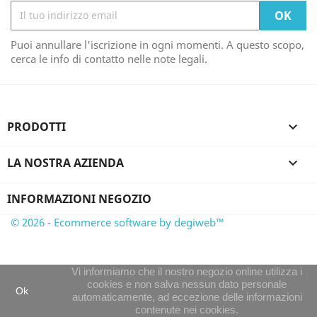
Puoi annullare l'iscrizione in ogni momenti. A questo scopo,
cerca le info di contatto nelle note legali.
PRODOTTI

LA NOSTRA AZIENDA

INFORMAZIONI NEGOZIO
© 2026 - Ecommerce software by degiweb™
Vi informiamo che il nostro negozio online utilizza i
cookies e non salva nessun dato personale
Ok
automaticamente, ad eccezione delle informazioni
contenute nei cookies.