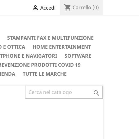
shopping_cart

Carrello
(0)
Accedi
STAMPANTI FAX E MULTIFUNZIONE
 E OTTICA
HOME ENTERTAINMENT
TPHONE E NAVIGATORI
SOFTWARE
REVENZIONE PRODOTTI COVID 19
IENDA
TUTTE LE MARCHE
Successivo
