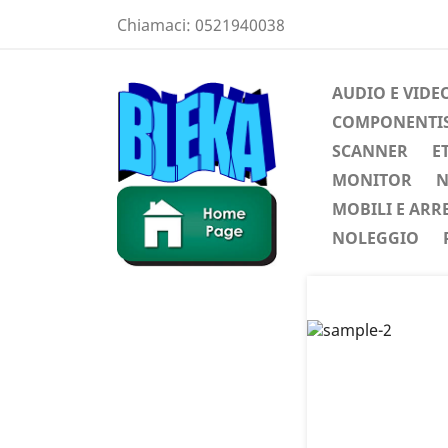
Chiamaci:
0521940038
AUDIO E VIDE
COMPONENTIST
SCANNER
E
MONITOR
N
MOBILI E ARR
NOLEGGIO
Preced