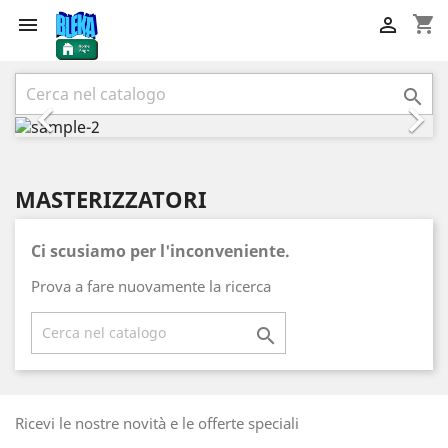
shopping_cart


Precedente
Succ



MASTERIZZATORI
Ci scusiamo per l'inconveniente.
Prova a fare nuovamente la ricerca

Ricevi le nostre novità e le offerte speciali