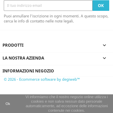
Puoi annullare l'iscrizione in ogni momenti. A questo scopo,
cerca le info di contatto nelle note legali.
PRODOTTI

LA NOSTRA AZIENDA

INFORMAZIONI NEGOZIO
© 2026 - Ecommerce software by degiweb™
Vi informiamo che il nostro negozio online utilizza i
cookies e non salva nessun dato personale
Ok
automaticamente, ad eccezione delle informazioni
contenute nei cookies.