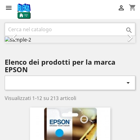
shopping_cart


Precedente
Succ



Elenco dei prodotti per la marca
EPSON

Visualizzati 1-12 su 213 articoli