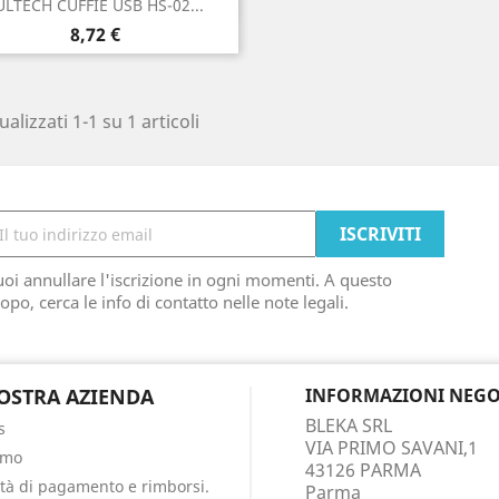

ULTECH CUFFIE USB HS-02...
Prezzo
8,72 €
ualizzati 1-1 su 1 articoli
oi annullare l'iscrizione in ogni momenti. A questo
opo, cerca le info di contatto nelle note legali.
OSTRA AZIENDA
INFORMAZIONI NEGO
BLEKA SRL
s
VIA PRIMO SAVANI,1
amo
43126 PARMA
tà di pagamento e rimborsi.
Parma