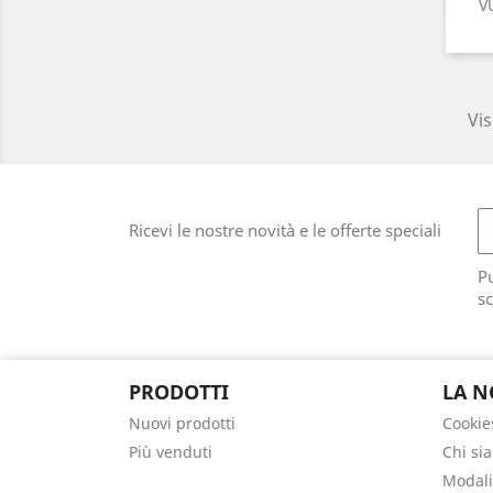
V
Vis
Ricevi le nostre novità e le offerte speciali
Pu
sc
PRODOTTI
LA N
Nuovi prodotti
Cookie
Più venduti
Chi si
Modali