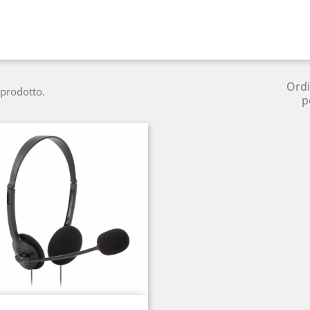
Ord
 prodotto.
p
Anteprima