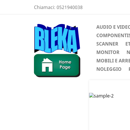
Chiamaci:
0521940038
AUDIO E VIDE
COMPONENTIST
SCANNER
E
MONITOR
N
MOBILI E ARR
NOLEGGIO
Preced