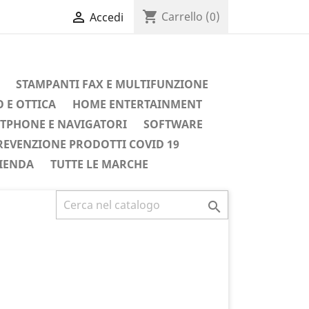
shopping_cart

Carrello
(0)
Accedi
STAMPANTI FAX E MULTIFUNZIONE
 E OTTICA
HOME ENTERTAINMENT
TPHONE E NAVIGATORI
SOFTWARE
REVENZIONE PRODOTTI COVID 19
IENDA
TUTTE LE MARCHE
Successivo
