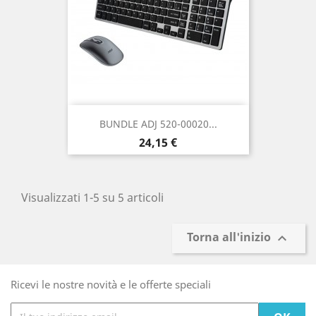
BUNDLE ADJ 520-00020...
Prezzo
24,15 €
Visualizzati 1-5 su 5 articoli
Torna all'inizio

Ricevi le nostre novità e le offerte speciali