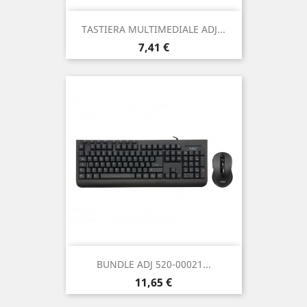
TASTIERA MULTIMEDIALE ADJ...
Prezzo
7,41 €
BUNDLE ADJ 520-00021...
Prezzo
11,65 €