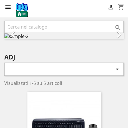
shopping_cart


Precedente
Succ



ADJ

Visualizzati 1-5 su 5 articoli