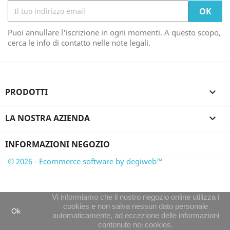
Puoi annullare l'iscrizione in ogni momenti. A questo scopo,
cerca le info di contatto nelle note legali.
PRODOTTI

LA NOSTRA AZIENDA

INFORMAZIONI NEGOZIO
© 2026 - Ecommerce software by degiweb™
Vi informiamo che il nostro negozio online utilizza i
cookies e non salva nessun dato personale
Ok
automaticamente, ad eccezione delle informazioni
contenute nei cookies.