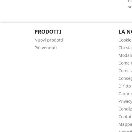
Pu
sc
PRODOTTI
LA N
Nuovi prodotti
Cookie
Più venduti
Chi si
Modali
Come r
Come a
Conseg
Diritto
Garanz
Privac
Condiz
Contat
Mappa 
Negoz