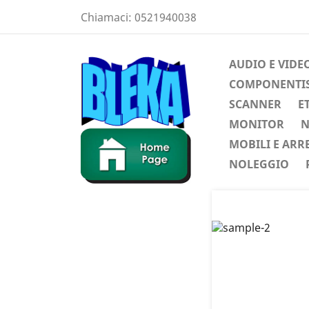
Chiamaci:
0521940038
AUDIO E VIDE
COMPONENTIST
SCANNER
E
MONITOR
N
MOBILI E ARR
NOLEGGIO
Preced