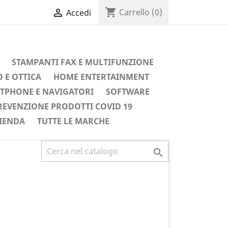
shopping_cart

Carrello
(0)
Accedi
STAMPANTI FAX E MULTIFUNZIONE
 E OTTICA
HOME ENTERTAINMENT
TPHONE E NAVIGATORI
SOFTWARE
REVENZIONE PRODOTTI COVID 19
IENDA
TUTTE LE MARCHE
Successivo
