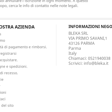
oi annullare l'iscrizione in ogni momenti. A questo
opo, cerca le info di contatto nelle note legali.
OSTRA AZIENDA
INFORMAZIONI NEGO
BLEKA SRL
s
VIA PRIMO SAVANI,1
amo
43126 PARMA
tà di pagamento e rimborsi.
Parma
Italy
egistrarsi
Chiamaci:
0521940038
cquistare.
Scrivici:
info@bleka.it
ne e spedizioni.
 di recesso.
ie
y
ioni
taci
del sito
i