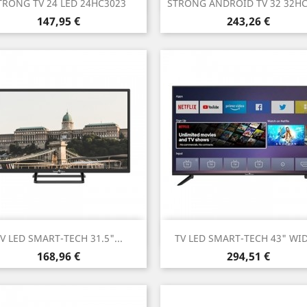


TRONG TV 24 LED 24HC3023
STRONG ANDROID TV 32 32HC
Prezzo
Prezzo
147,95 €
243,26 €
Anteprima
Anteprima


V LED SMART-TECH 31.5"...
TV LED SMART-TECH 43" WIDE
Prezzo
Prezzo
168,96 €
294,51 €