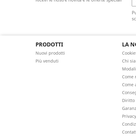
Pu
sc
PRODOTTI
LA N
Nuovi prodotti
Cookie
Più venduti
Chi si
Modali
Come r
Come a
Conseg
Diritto
Garanz
Privac
Condiz
Contat