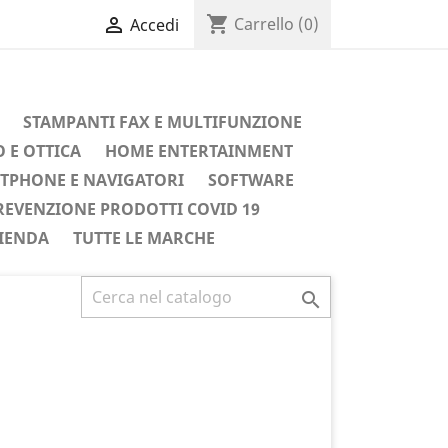
shopping_cart

Carrello
(0)
Accedi
STAMPANTI FAX E MULTIFUNZIONE
 E OTTICA
HOME ENTERTAINMENT
TPHONE E NAVIGATORI
SOFTWARE
REVENZIONE PRODOTTI COVID 19
IENDA
TUTTE LE MARCHE
Successivo
