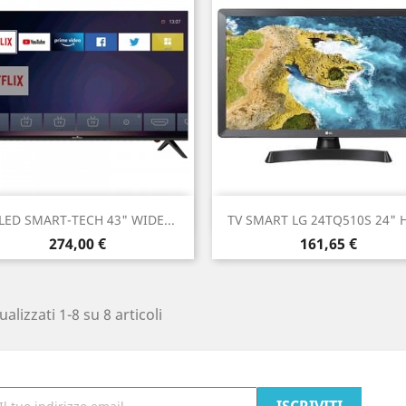
Anteprima
Anteprima


LED SMART-TECH 43" WIDE...
TV SMART LG 24TQ510S 24" H
Prezzo
Prezzo
274,00 €
161,65 €
ualizzati 1-8 su 8 articoli