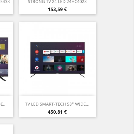

5433
STRONG TV 24 LED 24HC4023
Prezzo
153,59 €
Anteprima

...
TV LED SMART-TECH 58" WIDE...
Prezzo
450,81 €