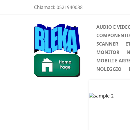
Chiamaci:
0521940038
AUDIO E VIDE
COMPONENTIST
SCANNER
E
MONITOR
N
MOBILI E ARR
NOLEGGIO
Preced