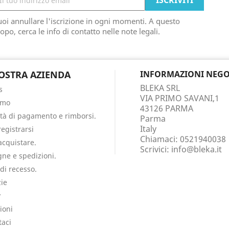
oi annullare l'iscrizione in ogni momenti. A questo
opo, cerca le info di contatto nelle note legali.
OSTRA AZIENDA
INFORMAZIONI NEGO
BLEKA SRL
s
VIA PRIMO SAVANI,1
amo
43126 PARMA
tà di pagamento e rimborsi.
Parma
Italy
egistrarsi
Chiamaci:
0521940038
cquistare.
Scrivici:
info@bleka.it
ne e spedizioni.
 di recesso.
ie
y
ioni
taci