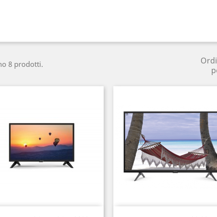
Ord
no 8 prodotti.
p
Anteprima
Anteprima