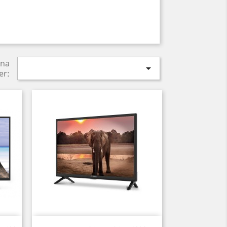
ina

er:
Anteprima