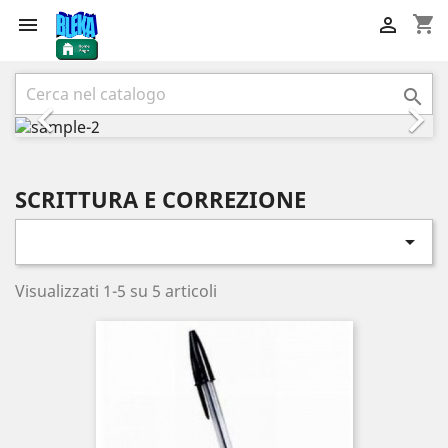
shopping_cart


Precedente
Succ



SCRITTURA E CORREZIONE

Visualizzati 1-5 su 5 articoli