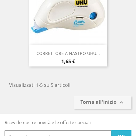
CORRETTORE A NASTRO UHU...
Prezzo
1,65 €
Visualizzati 1-5 su 5 articoli
Torna all'inizio

Ricevi le nostre novità e le offerte speciali