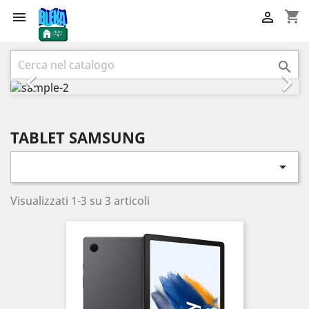
shopping_cart


Precedente
Succ



TABLET SAMSUNG

Visualizzati 1-3 su 3 articoli