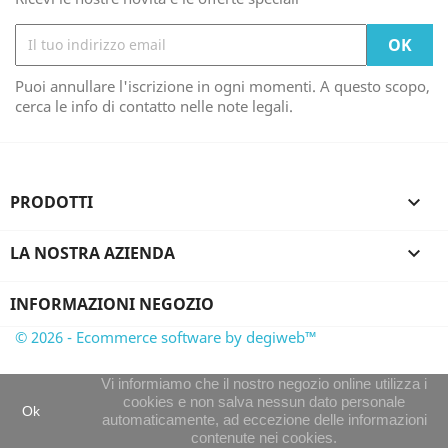
Puoi annullare l'iscrizione in ogni momenti. A questo scopo,
cerca le info di contatto nelle note legali.
PRODOTTI

LA NOSTRA AZIENDA

INFORMAZIONI NEGOZIO
© 2026 - Ecommerce software by degiweb™
Vi informiamo che il nostro negozio online utilizza i
cookies e non salva nessun dato personale
Ok
automaticamente, ad eccezione delle informazioni
contenute nei cookies.