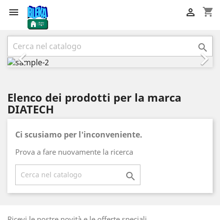
shopping_cart


Precedente
Succ



Elenco dei prodotti per la marca
DIATECH
Ci scusiamo per l'inconveniente.
Prova a fare nuovamente la ricerca

Ricevi le nostre novità e le offerte speciali