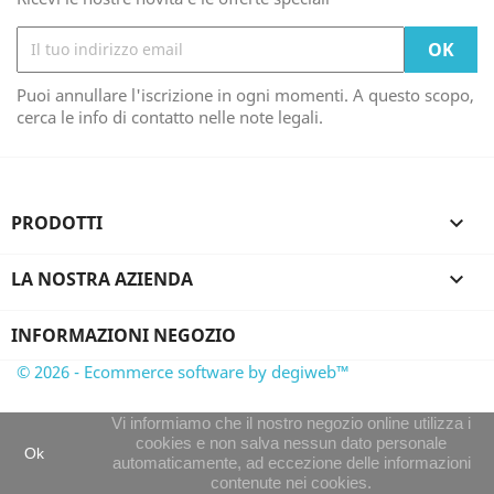
Puoi annullare l'iscrizione in ogni momenti. A questo scopo,
cerca le info di contatto nelle note legali.
PRODOTTI

LA NOSTRA AZIENDA

INFORMAZIONI NEGOZIO
© 2026 - Ecommerce software by degiweb™
Vi informiamo che il nostro negozio online utilizza i
cookies e non salva nessun dato personale
Ok
automaticamente, ad eccezione delle informazioni
contenute nei cookies.