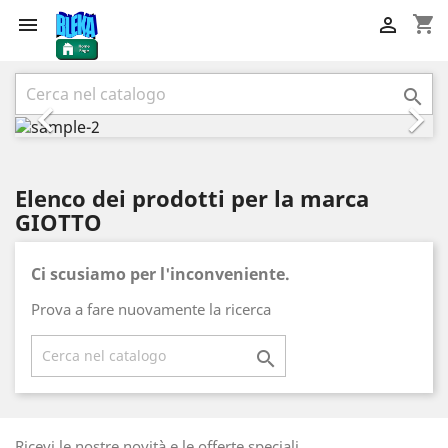
shopping_cart


Precedente
Succ



Elenco dei prodotti per la marca
GIOTTO
Ci scusiamo per l'inconveniente.
Prova a fare nuovamente la ricerca

Ricevi le nostre novità e le offerte speciali