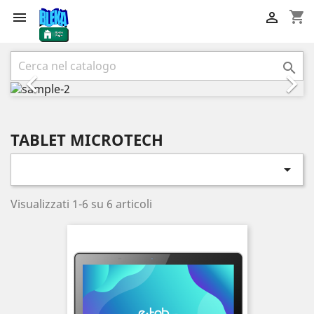
shopping_cart


Precedente
Succ



TABLET MICROTECH

Visualizzati 1-6 su 6 articoli