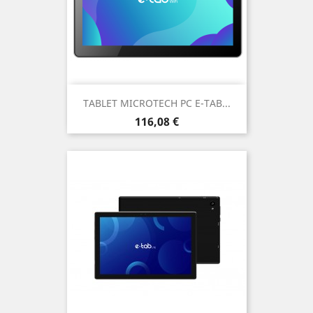
TABLET MICROTECH PC E-TAB...
Prezzo
116,08 €