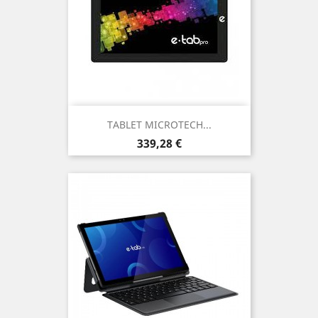
TABLET MICROTECH...
Prezzo
339,28 €