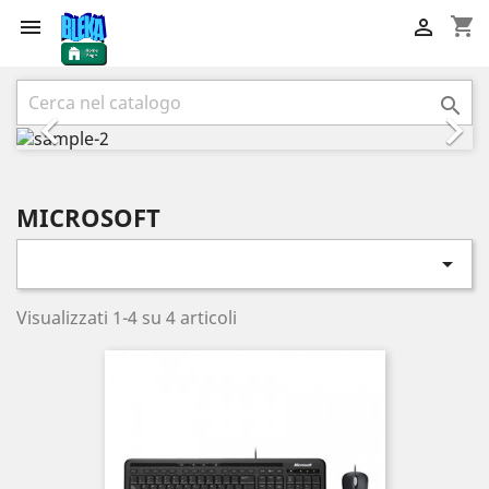
shopping_cart


Precedente
Succ



MICROSOFT

Visualizzati 1-4 su 4 articoli