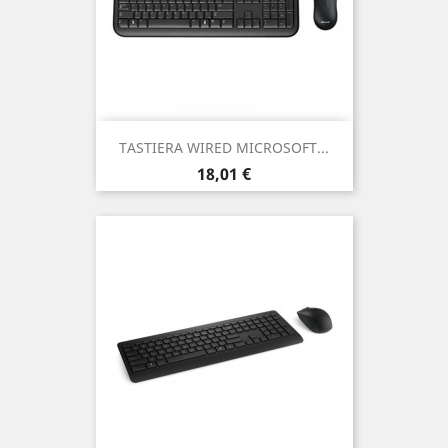
TASTIERA WIRED MICROSOFT...
Prezzo
18,01 €