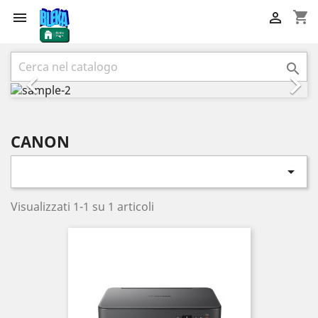
shopping_cart


Precedente
Succ



CANON

Visualizzati 1-1 su 1 articoli