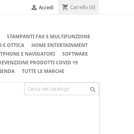
shopping_cart

Carrello
(0)
Accedi
STAMPANTI FAX E MULTIFUNZIONE
 E OTTICA
HOME ENTERTAINMENT
TPHONE E NAVIGATORI
SOFTWARE
REVENZIONE PRODOTTI COVID 19
IENDA
TUTTE LE MARCHE
Successivo
