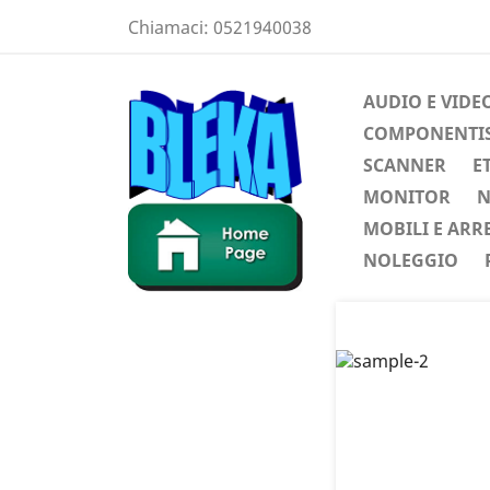
Chiamaci:
0521940038
AUDIO E VIDE
COMPONENTIST
SCANNER
E
MONITOR
N
MOBILI E ARR
NOLEGGIO
Preced