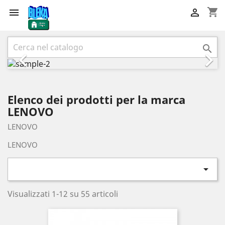
shopping_cart


Precedente
Succ



Elenco dei prodotti per la marca
LENOVO
LENOVO
LENOVO

Visualizzati 1-12 su 55 articoli