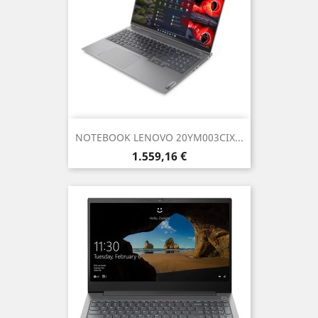
NOTEBOOK LENOVO 20YM003CIX...
Prezzo
1.559,16 €