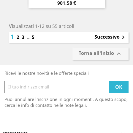
Prezzo
901,58 €
Visualizzati 1-12 su 55 articoli
1
Successivo
2
3
…
5

Torna all'inizio

Ricevi le nostre novità e le offerte speciali
Puoi annullare l'iscrizione in ogni momenti. A questo scopo,
cerca le info di contatto nelle note legali.