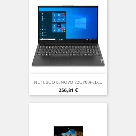
NOTEBOO LENOVO 82QY00PEIX...
Prezzo
256,81 €