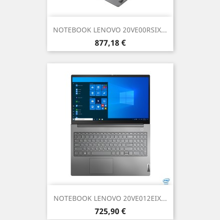
NOTEBOOK LENOVO 20VE00RSIX...
Prezzo
877,18 €
NOTEBOOK LENOVO 20VE012EIX...
Prezzo
725,90 €