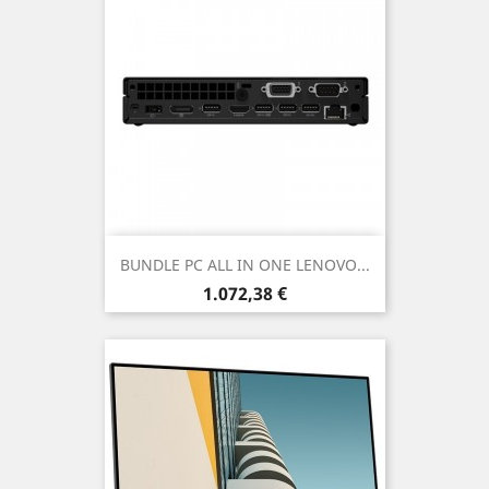
BUNDLE PC ALL IN ONE LENOVO...
Prezzo
1.072,38 €