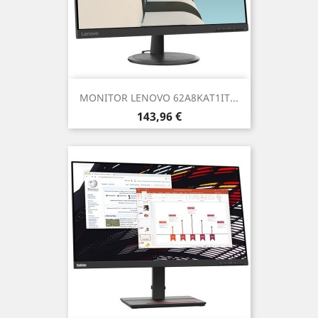
MONITOR LENOVO 62A8KAT1IT...
Prezzo
143,96 €