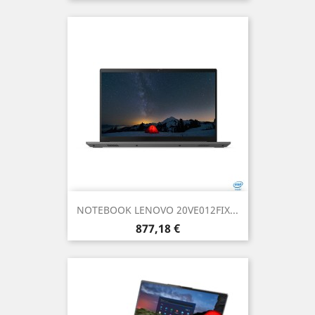
NOTEBOOK LENOVO 20VE012FIX...
Prezzo
877,18 €