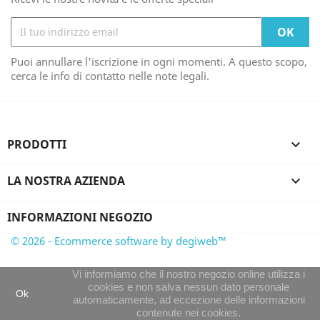
Puoi annullare l'iscrizione in ogni momenti. A questo scopo,
cerca le info di contatto nelle note legali.
PRODOTTI

LA NOSTRA AZIENDA

INFORMAZIONI NEGOZIO
© 2026 - Ecommerce software by degiweb™
Vi informiamo che il nostro negozio online utilizza i
cookies e non salva nessun dato personale
Ok
automaticamente, ad eccezione delle informazioni
contenute nei cookies.