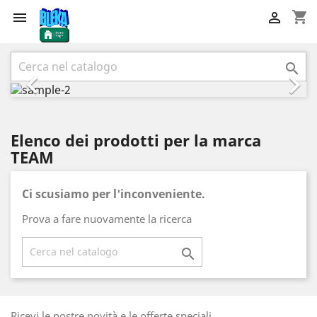
shopping_cart


Precedente
Succ



Elenco dei prodotti per la marca
TEAM
Ci scusiamo per l'inconveniente.
Prova a fare nuovamente la ricerca

Ricevi le nostre novità e le offerte speciali