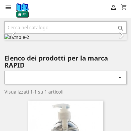
shopping_cart


Precedente
Succ



Elenco dei prodotti per la marca
RAPID

Visualizzati 1-1 su 1 articoli