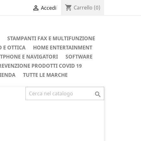
shopping_cart

Carrello
(0)
Accedi
STAMPANTI FAX E MULTIFUNZIONE
 E OTTICA
HOME ENTERTAINMENT
TPHONE E NAVIGATORI
SOFTWARE
REVENZIONE PRODOTTI COVID 19
IENDA
TUTTE LE MARCHE
Successivo
