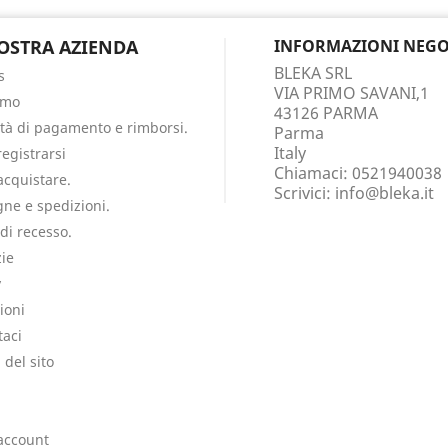
OSTRA AZIENDA
INFORMAZIONI NEGO
BLEKA SRL
s
VIA PRIMO SAVANI,1
amo
43126 PARMA
tà di pagamento e rimborsi.
Parma
Italy
egistrarsi
Chiamaci:
0521940038
cquistare.
Scrivici:
info@bleka.it
ne e spedizioni.
 di recesso.
ie
y
ioni
taci
del sito
i
 account