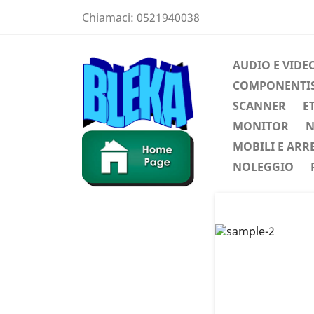
Chiamaci:
0521940038
AUDIO E VIDE
COMPONENTIST
SCANNER
E
MONITOR
N
MOBILI E ARR
NOLEGGIO
Preced