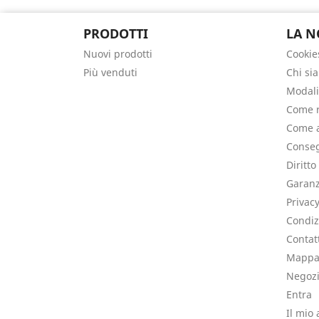
PRODOTTI
LA N
Nuovi prodotti
Cookie
Più venduti
Chi si
Modali
Come r
Come a
Conseg
Diritto
Garanz
Privac
Condiz
Contat
Mappa 
Negoz
Entra
Il mio