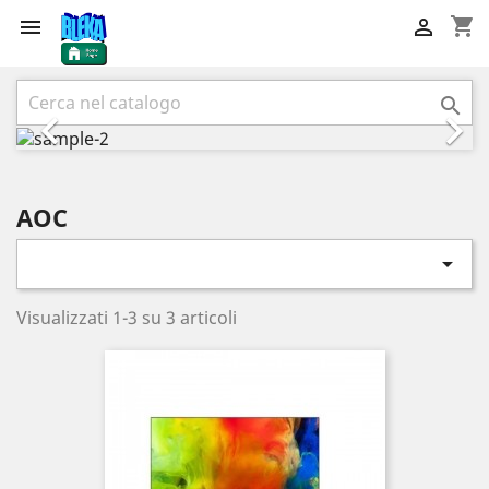
shopping_cart


Precedente
Succ



AOC

Visualizzati 1-3 su 3 articoli