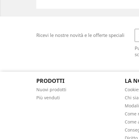
Ricevi le nostre novità e le offerte speciali
Pu
sc
PRODOTTI
LA N
Nuovi prodotti
Cookie
Più venduti
Chi si
Modali
Come r
Come a
Conseg
Diritto