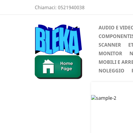
Chiamaci:
0521940038
AUDIO E VIDE
COMPONENTIST
SCANNER
E
MONITOR
N
MOBILI E ARR
NOLEGGIO
Preced