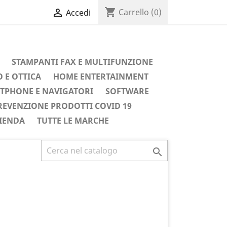
shopping_cart

Carrello
(0)
Accedi
STAMPANTI FAX E MULTIFUNZIONE
 E OTTICA
HOME ENTERTAINMENT
TPHONE E NAVIGATORI
SOFTWARE
REVENZIONE PRODOTTI COVID 19
IENDA
TUTTE LE MARCHE
Successivo
