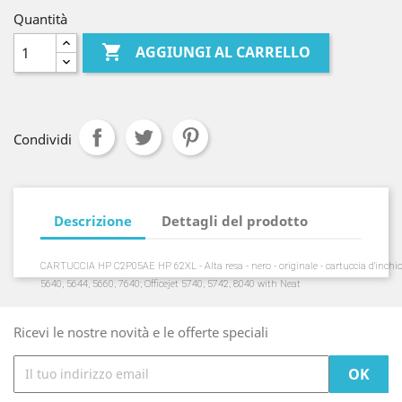
Quantità

AGGIUNGI AL CARRELLO
Condividi
Descrizione
Dettagli del prodotto
CARTUCCIA HP C2P05AE HP 62XL - Alta resa - nero - originale - cartuccia d'inchio
5640, 5644, 5660, 7640; Officejet 5740, 5742, 8040 with Neat
Ricevi le nostre novità e le offerte speciali