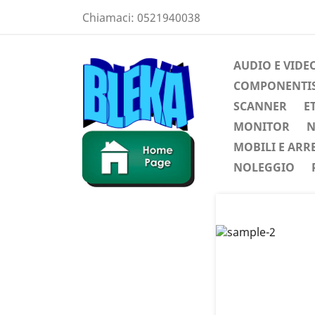
Chiamaci:
0521940038
AUDIO E VIDE
COMPONENTIST
SCANNER
E
MONITOR
N
MOBILI E ARR
NOLEGGIO
Preced