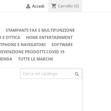
shopping_cart

Carrello
(0)
Accedi
STAMPANTI FAX E MULTIFUNZIONE
 E OTTICA
HOME ENTERTAINMENT
TPHONE E NAVIGATORI
SOFTWARE
REVENZIONE PRODOTTI COVID 19
IENDA
TUTTE LE MARCHE
Successivo
