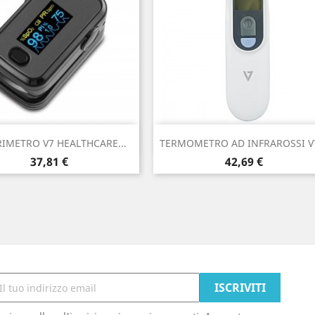
Anteprima
Anteprima


IMETRO V7 HEALTHCARE...
TERMOMETRO AD INFRAROSSI V7
Prezzo
Prezzo
37,81 €
42,69 €