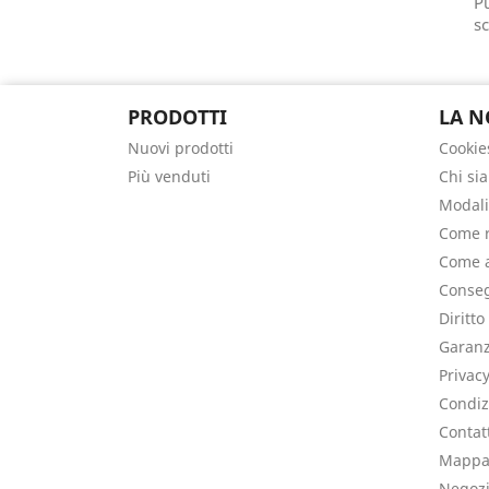
Pu
sc
PRODOTTI
LA N
Nuovi prodotti
Cookie
Più venduti
Chi si
Modali
Come r
Come a
Conseg
Diritto
Garanz
Privac
Condiz
Contat
Mappa 
Negoz