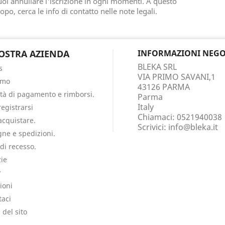
oi annullare l'iscrizione in ogni momenti. A questo
opo, cerca le info di contatto nelle note legali.
OSTRA AZIENDA
INFORMAZIONI NEGO
BLEKA SRL
s
VIA PRIMO SAVANI,1
amo
43126 PARMA
tà di pagamento e rimborsi.
Parma
Italy
egistrarsi
Chiamaci:
0521940038
cquistare.
Scrivici:
info@bleka.it
ne e spedizioni.
 di recesso.
ie
y
ioni
taci
del sito
i