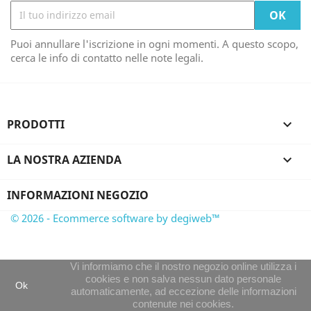
Puoi annullare l'iscrizione in ogni momenti. A questo scopo,
cerca le info di contatto nelle note legali.
PRODOTTI

LA NOSTRA AZIENDA

INFORMAZIONI NEGOZIO
© 2026 - Ecommerce software by degiweb™
Vi informiamo che il nostro negozio online utilizza i
cookies e non salva nessun dato personale
Ok
automaticamente, ad eccezione delle informazioni
contenute nei cookies.