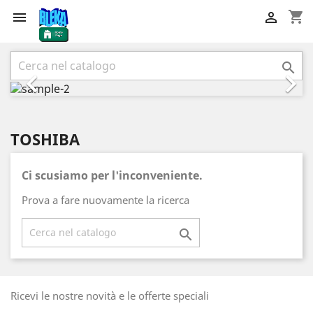
shopping_cart


Precedente
Succ



TOSHIBA
Ci scusiamo per l'inconveniente.
Prova a fare nuovamente la ricerca

Ricevi le nostre novità e le offerte speciali