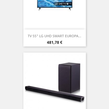
TV 55" LG UHD SMART EUROPA...
Prezzo
481,78 €