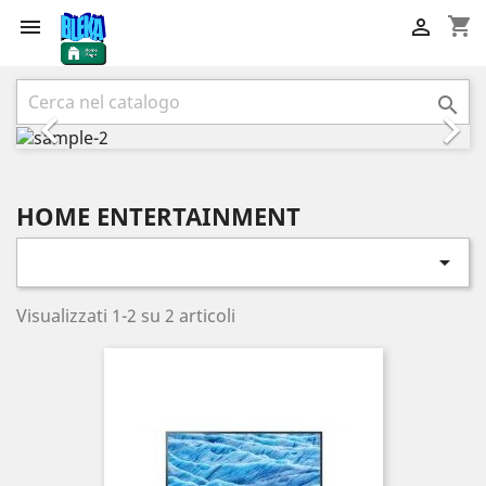
shopping_cart


Precedente
Succ



HOME ENTERTAINMENT

Visualizzati 1-2 su 2 articoli