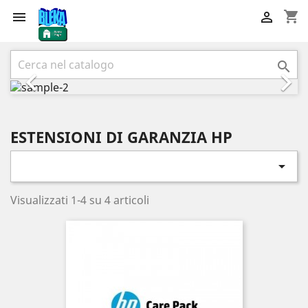
shopping_cart


Precedente
Succ



ESTENSIONI DI GARANZIA HP

Visualizzati 1-4 su 4 articoli