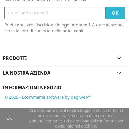
Puoi annullare l'iscrizione in ogni momenti. A questo scopo,
cerca le info di contatto nelle note legali.
PRODOTTI

LA NOSTRA AZIENDA

INFORMAZIONI NEGOZIO
© 2026 - Ecommerce software by degiweb™
Vi informiamo che il nostro negozio online utilizza i
cookies e non salva nessun dato personale
Ok
automaticamente, ad eccezione delle informazioni
contenute nei cookies.