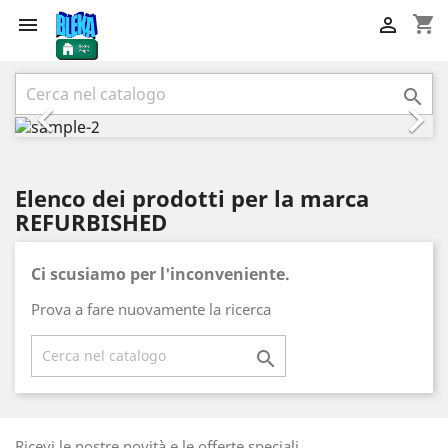
shopping_cart


Precedente
Succ



Elenco dei prodotti per la marca
REFURBISHED
Ci scusiamo per l'inconveniente.
Prova a fare nuovamente la ricerca

Ricevi le nostre novità e le offerte speciali