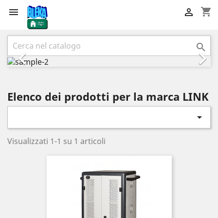
shopping_cart


Precedente
Succ



Elenco dei prodotti per la marca LINK

Visualizzati 1-1 su 1 articoli