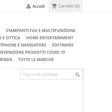
shopping_cart

Carrello
(0)
Accedi
STAMPANTI FAX E MULTIFUNZIONE
 E OTTICA
HOME ENTERTAINMENT
TPHONE E NAVIGATORI
SOFTWARE
REVENZIONE PRODOTTI COVID 19
IENDA
TUTTE LE MARCHE
Successivo
