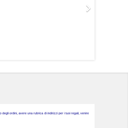

egli ordini, avere una rubrica di indirizzi per i tuoi regali, venire