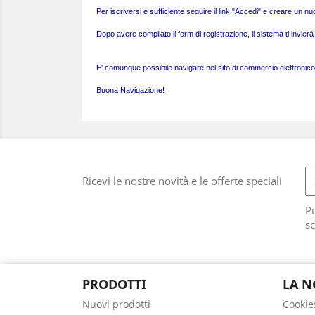
Per iscriversi è sufficiente seguire il link "Accedi" e creare un 
Dopo avere compilato il form di registrazione, il sistema ti invie
E' comunque possibile navigare nel sito di commercio elettronico s
Buona Navigazione!
Ricevi le nostre novità e le offerte speciali
Pu
sc
PRODOTTI
LA N
Nuovi prodotti
Cookie