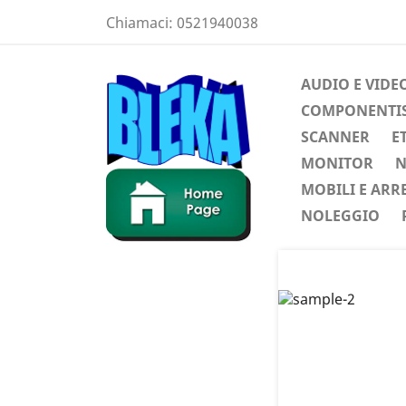
Chiamaci:
0521940038
AUDIO E VIDE
COMPONENTIST
SCANNER
E
MONITOR
N
MOBILI E ARR
NOLEGGIO
Preced